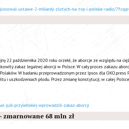
losowal-ustawe-2-miliardy-zlotych-na-tvp-i-polskie-radio/7fcqqr
jny 22 października 2020 roku orzekł, że aborcje ze względu na cięż
kowity zakaz legalnej aborcji w Polsce. W cały proces zakazu abor
Polaków. W badaniu przeprowadzonym przez Ipsos dla OKO.press P
tu i uszkodzeniach płodu. Przez zmianę konstytucji, w całej Polsce 
al-julii-przylebskiej-wprowadzili-zakaz-aborcji
 - zmarnowane 68 mln zł