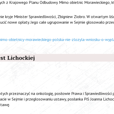
ch z Krajowego Planu Odbudowy. Mimo obietnic Morawieckiego, któr
ie kryje Minister Sprawiedliwości, Zbigniew Ziobro. W otwartym li
zucić nowe opłaty. Jego całe ugrupowanie w Sejmie głosowało przec
imo-obietnicy-morawieckiego-polska-nie-zlozyla-wniosku-o-wypl
st Lichockiej
łotych przeznaczyć na onkologię, posłowie Prawa i Sprawiedliwości 
ebacie w Sejmie i przegłosowaniu ustawy, posłanka PiS Joanna Licho
stawę.