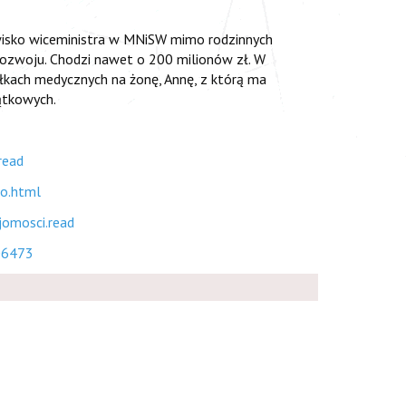
owisko wiceministra w MNiSW mimo rodzinnych
Rozwoju. Chodzi nawet o 200 milionów zł. W
ółkach medycznych na żonę, Annę, z którą ma
ątkowych.
read
go.html
jomosci.read
606473