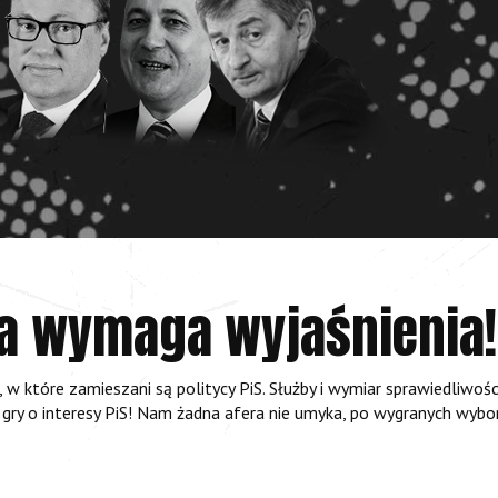
żda wymaga wyjaśnienia!
 w które zamieszani są politycy PiS. Służby i wymiar sprawiedliwoś
m gry o interesy PiS! Nam żadna afera nie umyka, po wygranych wybo