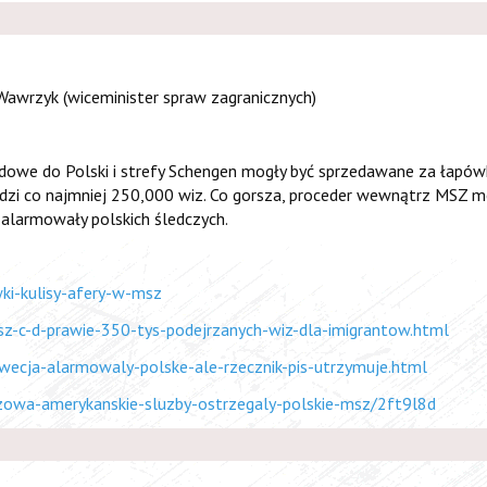
 Wawrzyk (wiceminister spraw zagranicznych)
dowe do Polski i strefy Schengen mogły być sprzedawane za łapówki
budzi co najmniej 250,000 wiz. Co gorsza, proceder wewnątrz MSZ m
e alarmowały polskich śledczych.
ki-kulisy-afery-w-msz
z-c-d-prawie-350-tys-podejrzanych-wiz-dla-imigrantow.html
wecja-alarmowaly-polske-ale-rzecznik-pis-utrzymuje.html
izowa-amerykanskie-sluzby-ostrzegaly-polskie-msz/2ft9l8d