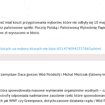
sić miał koszt przygotowania wyborów, które nie odbyły się 10 maj
przez państwowe spółki: Pocztę Polską i Państwową Wytwórnię Papi
nów zł wyrzucono w błoto.
zlotych-za-wybory-ktorych-nie-bylo-6514740942337665a.html
 Przemysław Daca (prezes Wód Polskich) i Michal Mistrzak (Główny 
”, która spowodowała masowe wymieranie organizmów wodnych – s
tastrofę odpowiada nadmiarowe zasolenie rzeki, które spowodowa
ch jak WWF czy Greenpeace, dotychczasowe działania rządu i Wód Po