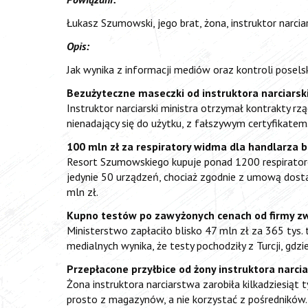
Łukasz Szumowski, jego brat, żona, instruktor narcia
Opis:
Jak wynika z informacji mediów oraz kontroli posels
Bezużyteczne maseczki od instruktora narciarsk
Instruktor narciarski ministra otrzymał kontrakty rz
nienadający się do użytku, z fałszywym certyfikate
100 mln zł za respiratory widma dla handlarza b
Resort Szumowskiego kupuje ponad 1200 respiratorów
jedynie 50 urządzeń, chociaż zgodnie z umową dosta
mln zł.
Kupno testów po zawyżonych cenach od firmy zw
Ministerstwo zapłaciło blisko 47 mln zł za 365 tys.
medialnych wynika, że testy pochodziły z Turcji, gdz
Przepłacone przyłbice od żony instruktora narci
Żona instruktora narciarstwa zarobiła kilkadziesiąt
prosto z magazynów, a nie korzystać z pośredników.