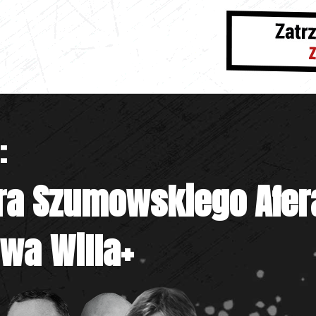
:
ra Szumowskiego
Afer
owa
Willa+