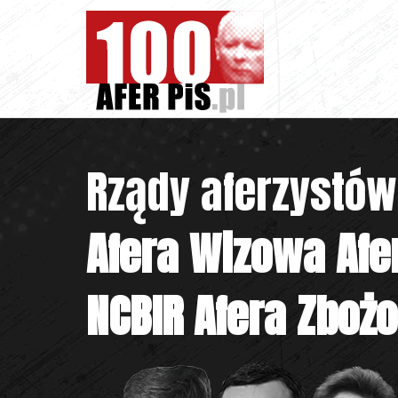
Rządy aferzystów
Afera Wizowa
Afe
NCBIR
Afera Zboż