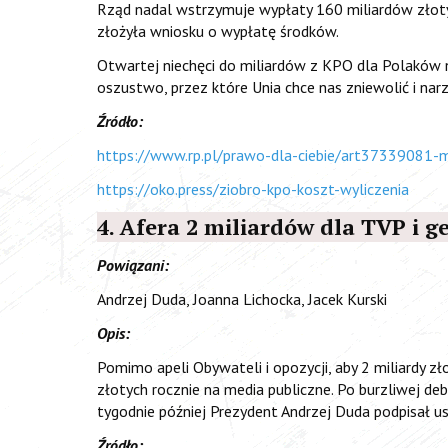
Rząd nadal wstrzymuje wypłaty 160 miliardów złoty
złożyła wniosku o wypłatę środków.
Otwartej niechęci do miliardów z KPO dla Polaków n
oszustwo, przez które Unia chce nas zniewolić i nar
Źródło:
https://www.rp.pl/prawo-dla-ciebie/art37339081-m
https://oko.press/ziobro-kpo-koszt-wyliczenia
4. Afera 2 miliardów dla TVP i ge
Powiązani:
Andrzej Duda, Joanna Lichocka, Jacek Kurski
Opis:
Pomimo apeli Obywateli i opozycji, aby 2 miliardy z
złotych rocznie na media publiczne. Po burzliwej d
tygodnie później Prezydent Andrzej Duda podpisał u
Źródło: