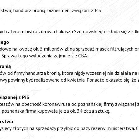
rstwa, handlarz bronią, biznesmeni związani z PiS
kich afera ministra zdrowia Łukasza Szumowskiego składa się z kilk
iego
ądowe na kwotę ok. 5 milionów zł na sprzedaż masek filtrujących or
m. Sprawą tego wyłudzenia zajmuje się CBA.
ronią
 od firmy handlarza bronią, która nigdy wcześniej nie działała na
wy powinny być realizowane od kwietnia. Ponadto okazało się, że 
iązanej z PiS
 testów na obecność koronawirusa od poznańskiej firmy związanej z
ie poznańska firma kupowała je za ok. 34 zł za sztukę.
arstwa
 tysięcy złotych na sprzedaży przyłbic do bazy rezerw ministerstwa