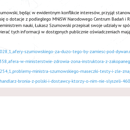
Szumowski, będąc w ewidentnym konflikcie interesów, przyjął stan
ły się o dotacje z podległego MNiSW Narodowego Centrum Badań i 
ceministrem nauki, Łukasz Szumowski przepisał swoje udziały w sp
ierać tych informacji w dostępnych publicznie oświadczeniach maj
59028,1,afery-szumowskiego-za-duzo-tego-by-zamiesc-pod-dywan.
358,afera-w-ministerstwie-zdrowia-zona-instruktora-z-zakopane
7254,1,problemy-ministra-szumowskiego-maseczki-testy-i-zle-zna
-handlarz-bronia-z-polski-i-dostawcy-ktorzy-o-nim-nie-slyszeli-4