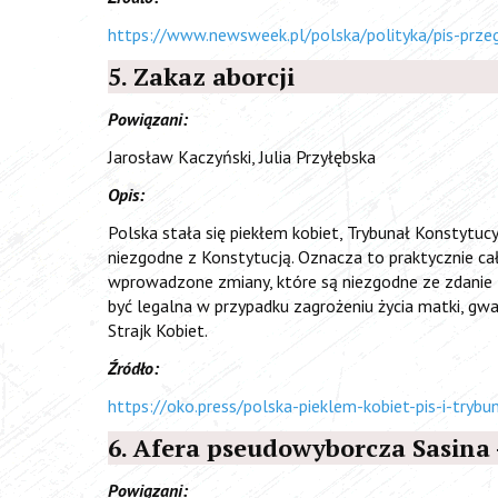
https://www.newsweek.pl/polska/polityka/pis-przeg
5. Zakaz aborcji
Powiązani:
Jarosław Kaczyński, Julia Przyłębska
Opis:
Polska stała się piekłem kobiet, Trybunał Konstytucy
niezgodne z Konstytucją. Oznacza to praktycznie cał
wprowadzone zmiany, które są niezgodne ze zdanie 
być legalna w przypadku zagrożeniu życia matki, gwał
Strajk Kobiet.
Źródło:
https://oko.press/polska-pieklem-kobiet-pis-i-trybun
6. Afera pseudowyborcza Sasina
Powiązani: