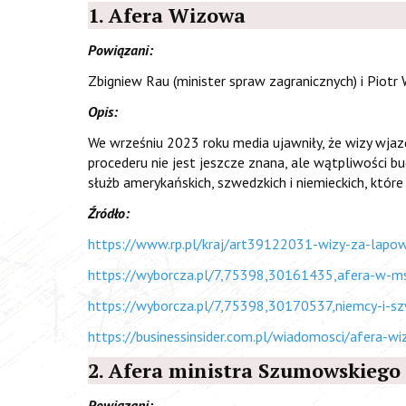
1. Afera Wizowa
Powiązani:
Zbigniew Rau (minister spraw zagranicznych) i Piotr
Opis:
We wrześniu 2023 roku media ujawniły, że wizy wjaz
procederu nie jest jeszcze znana, ale wątpliwości 
służb amerykańskich, szwedzkich i niemieckich, któr
Źródło:
https://www.rp.pl/kraj/art39122031-wizy-za-lapow
https://wyborcza.pl/7,75398,30161435,afera-w-ms
https://wyborcza.pl/7,75398,30170537,niemcy-i-sz
https://businessinsider.com.pl/wiadomosci/afera-w
2. Afera ministra Szumowskiego
Powiązani: